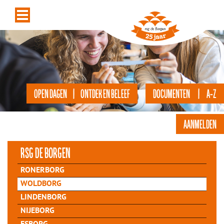
OPEN DAGEN | ONTDEK EN BELEEF
DOCUMENTEN | A-Z
AANMELDEN
rsg de Borgen
RONERBORG
WOLDBORG
LINDENBORG
NIJEBORG