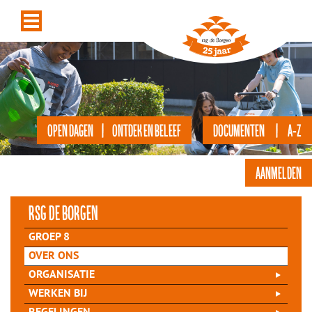
OPEN DAGEN | ONTDEK EN BELEEF
DOCUMENTEN | A-Z
AANMELDEN
rsg de Borgen
GROEP 8
OVER ONS
ORGANISATIE
WERKEN BIJ