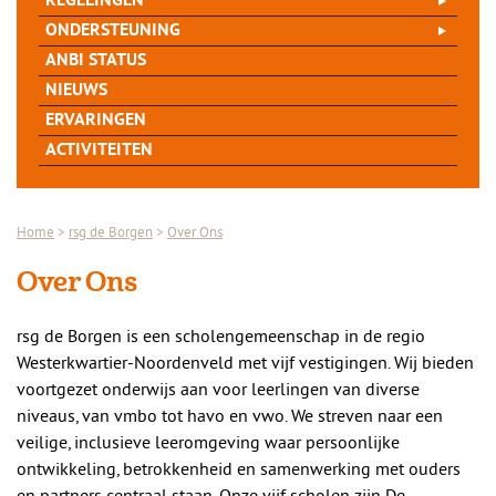
REGELINGEN
ONDERSTEUNING
ANBI STATUS
NIEUWS
ERVARINGEN
ACTIVITEITEN
Home
>
rsg de Borgen
>
Over Ons
Over Ons
rsg de Borgen is een scholengemeenschap in de regio
Westerkwartier-Noordenveld met vijf vestigingen. Wij bieden
voortgezet onderwijs aan voor leerlingen van diverse
niveaus, van vmbo tot havo en vwo. We streven naar een
veilige, inclusieve leeromgeving waar persoonlijke
ontwikkeling, betrokkenheid en samenwerking met ouders
en partners centraal staan. Onze vijf scholen zijn De