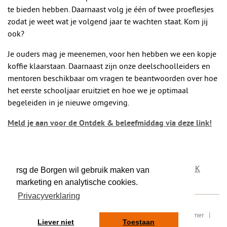
te bieden hebben. Daarnaast volg je één of twee proeflesjes
zodat je weet wat je volgend jaar te wachten staat. Kom jij
ook?
Je ouders mag je meenemen, voor hen hebben we een kopje
koffie klaarstaan. Daarnaast zijn onze deelschoolleiders en
mentoren beschikbaar om vragen te beantwoorden over hoe
het eerste schooljaar eruitziet en hoe we je optimaal
begeleiden in je nieuwe omgeving.
Meld je aan voor de Ontdek & beleefmiddag via deze link!
DEEL DIT BERICHT
OP TWITTER
OP FACEBOOK
rsg de Borgen wil gebruik maken van
marketing en analytische cookies.
Privacyverklaring
RSIN/ fiscaal nummer: 8077.87.000
|
Sitemap
|
Disclaimer
|
Liever niet
Toestaan
Privacy
|
Contact