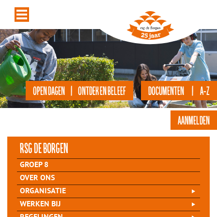
OPEN DAGEN | ONTDEK EN BELEEF
DOCUMENTEN | A-Z
AANMELDEN
rsg de Borgen
GROEP 8
OVER ONS
ORGANISATIE
WERKEN BIJ