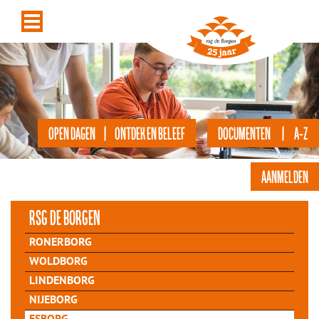
OPEN DAGEN | ONTDEK EN BELEEF
DOCUMENTEN | A-Z
AANMELDEN
rsg de Borgen
RONERBORG
WOLDBORG
LINDENBORG
NIJEBORG