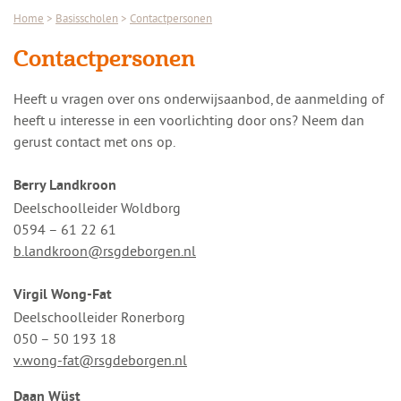
Home
>
Basisscholen
>
Contactpersonen
Contactpersonen
Heeft u vragen over ons onderwijsaanbod, de aanmelding of
heeft u interesse in een voorlichting door ons? Neem dan
gerust contact met ons op.
Berry Landkroon
Deelschoolleider Woldborg
0594 – 61 22 61
b.landkroon@rsgdeborgen.nl
Virgil Wong-Fat
Deelschoolleider Ronerborg
050 – 50 193 18
v.wong-fat@rsgdeborgen.nl
Daan Wüst