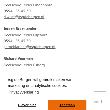
Deelschoolleider Lindenborg
0594 - 85 45 30
d.wust@rsgdeborgen.nl
Jeroen Broeklander
Deelschoolleider Nijeborg
0594 - 85 45 30
j.broeklander@rsgdeborgen.nl
Richard Veurman
Deelschoolleider Esborg
050 – 50 158 09
r.veurman@rsgdeborgen.nl
rsg de Borgen wil gebruik maken van
marketing en analytische cookies.
Privacyverklaring
RSIN/ fiscaal nummer: 8077.87.000
|
Sitemap
|
Disclaimer
|
Liever niet
Toestaan
Privacy
|
Contact