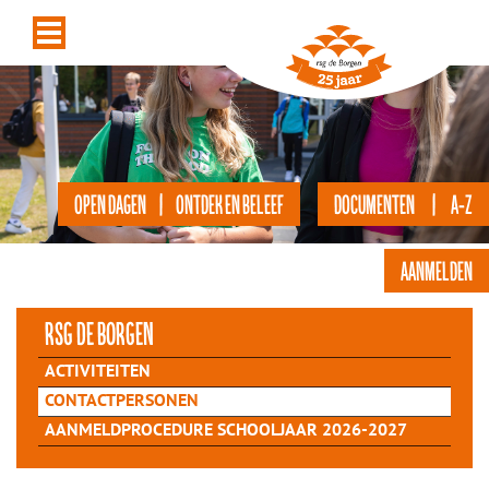
OPEN DAGEN | ONTDEK EN BELEEF
DOCUMENTEN | A-Z
AANMELDEN
rsg de Borgen
ACTIVITEITEN
CONTACTPERSONEN
AANMELDPROCEDURE SCHOOLJAAR 2026-2027