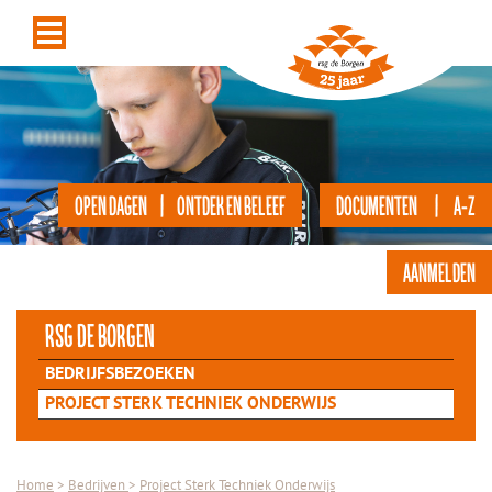
OPEN DAGEN | ONTDEK EN BELEEF
DOCUMENTEN | A-Z
AANMELDEN
rsg de Borgen
BEDRIJFSBEZOEKEN
PROJECT STERK TECHNIEK ONDERWIJS
Home
>
Bedrijven
>
Project Sterk Techniek Onderwijs