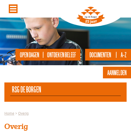
OPEN DAGEN | ONTDEK EN BELEEF
DOCUMENTEN | A-Z
AANMELDEN
rsg de Borgen
Home
>
Overig
Overig