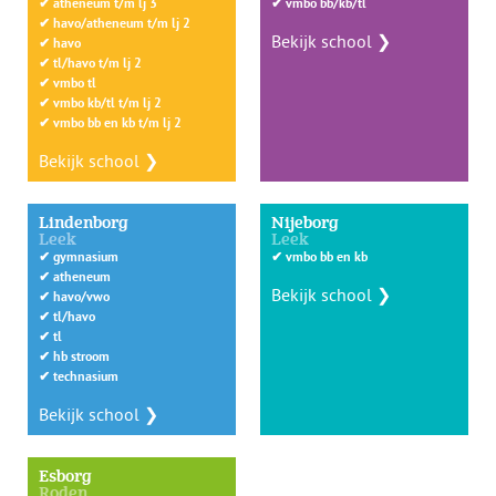
✔
atheneum t/m lj 3
✔
vmbo bb/kb/tl
✔
havo/atheneum t/m lj 2
Bekijk school ❯
✔
havo
✔
tl/havo t/m lj 2
✔
vmbo tl
✔
vmbo kb/tl t/m lj 2
✔
vmbo bb en kb t/m lj 2
Bekijk school ❯
Lindenborg
Nijeborg
Leek
Leek
✔
gymnasium
✔
vmbo bb en kb
✔
atheneum
Bekijk school ❯
✔
havo/vwo
✔
tl/havo
✔
tl
✔
hb stroom
✔
technasium
Bekijk school ❯
Esborg
Roden