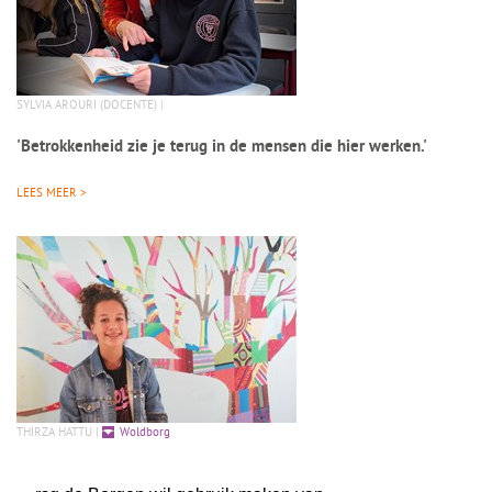
SYLVIA AROURI (DOCENTE) |
'Betrokkenheid zie je terug in de mensen die hier werken.'
LEES MEER >
THIRZA HATTU |
Woldborg
'Wat ik het leukste vak vind tot nu toe? Techniek!'