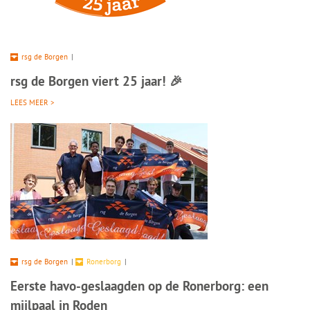
rsg de Borgen
|
rsg de Borgen viert 25 jaar! 🎉
LEES MEER >
rsg de Borgen
|
Ronerborg
|
Eerste havo-geslaagden op de Ronerborg: een
mijlpaal in Roden