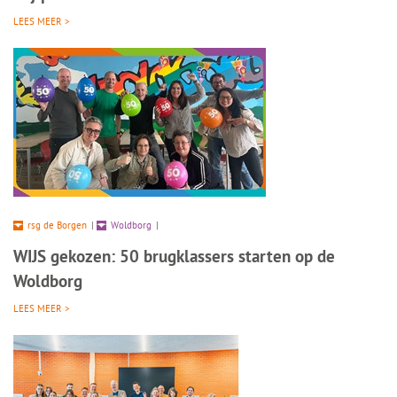
LEES MEER >
rsg de Borgen
|
Woldborg
|
WIJS gekozen: 50 brugklassers starten op de
Woldborg
LEES MEER >