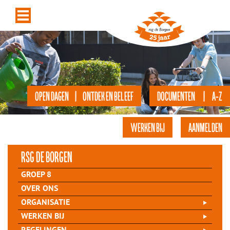
OPEN DAGEN | ONTDEK EN BELEEF
DOCUMENTEN | A-Z
WERKEN BIJ
AANMELDEN
rsg de Borgen
GROEP 8
OVER ONS
ORGANISATIE
WERKEN BIJ