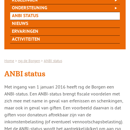
REGELINGEN
ONDERSTEUNING
ANBI STATUS
NIEUWS
ERVARINGEN
ACTIVITEITEN
Home
>
rsg de Borgen
>
ANBI status
ANBI status
Met ingang van 1 januari 2016 heeft rsg de Borgen een
ANBI-status. Een ANBI-status brengt fiscale voordelen met
zich mee met name in geval van erfenissen en schenkingen,
maar ook in geval van giften. Een voorbeeld daarvan is dat
giften voor donateurs aftrekbaar zijn van de
inkomstenbelasting (of eventueel vennootschapsbelasting).
Met de ANBI-status wordt het aantrekkelijk(ker) om aan rsg