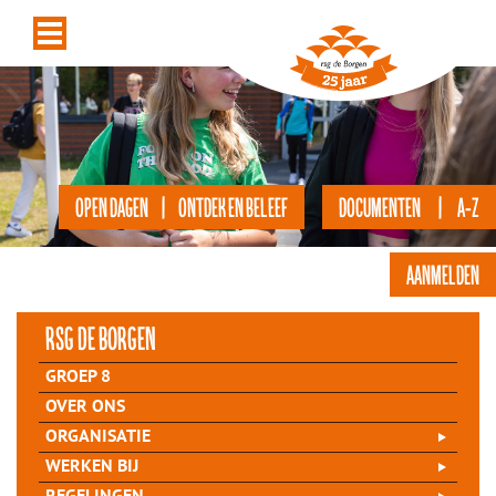
OPEN DAGEN | ONTDEK EN BELEEF
DOCUMENTEN | A-Z
AANMELDEN
rsg de Borgen
GROEP 8
OVER ONS
ORGANISATIE
WERKEN BIJ