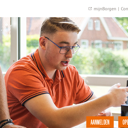
mijnBorgen
|
Con
AANMELDEN
OP