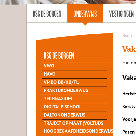
RSG DE BORGEN
ONDERWIJS
VESTIGINGEN
Home
>
Vak
rsg de Borgen
Hieron
VWO
HAVO
Vaka
VMBO BB/KB/TL
PRAKTIJKONDERWIJS
Herfst
TECHNASIUM
Kerstv
DIGITALE SCHOOL
DALTONONDERWIJS
Voorja
TRAJECT OP MAAT (VOLTIJDS
HOOGBEGAAFDHEIDSONDERWIJS
Pasen