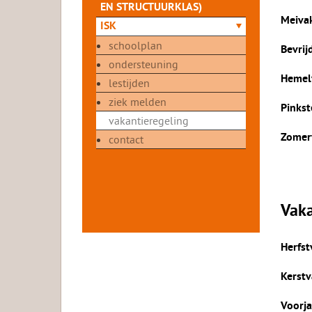
EN STRUCTUURKLAS)
Meiva
ISK
schoolplan
Bevrij
ondersteuning
Hemel
lestijden
ziek melden
Pinkst
vakantieregeling
Zomer
contact
Vaka
Herfst
Kerstv
Voorja