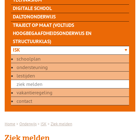
TECHNASIUM
DIGITALE SCHOOL
DALTONONDERWIJS
TRAJECT OP MAAT (VOLTIJDS
HOOGBEGAAFDHEIDSONDERWIJS EN
STRUCTUURKLAS)
ISK
schoolplan
ondersteuning
lestijden
ziek melden
vakantieregeling
contact
Home
>
Onderwijs
>
ISK
>
Ziek melden
Ziek melden