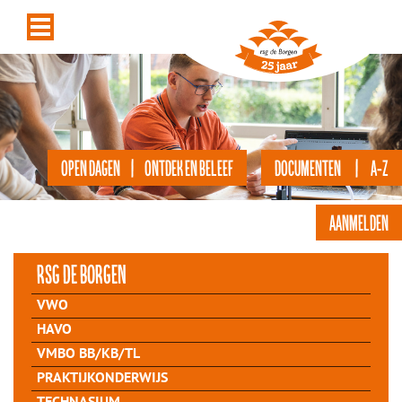
OPEN DAGEN | ONTDEK EN BELEEF
DOCUMENTEN | A-Z
AANMELDEN
rsg de Borgen
VWO
HAVO
VMBO BB/KB/TL
PRAKTIJKONDERWIJS