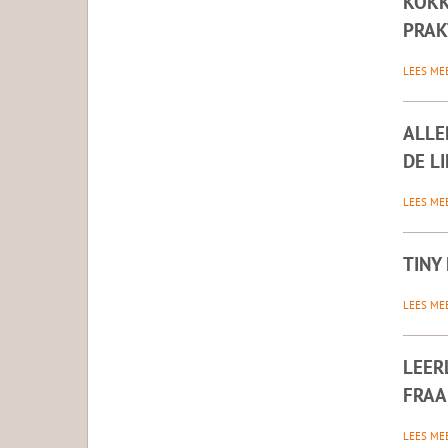
KOKK
PRAK
LEES ME
ALLE
DE L
LEES ME
TINY
LEES ME
LEER
FRAA
LEES ME