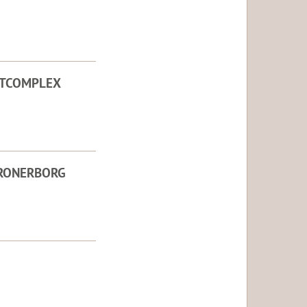
RTCOMPLEX
 RONERBORG