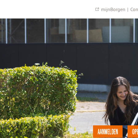
mijnBorgen
|
Con
AANMELDEN
OP