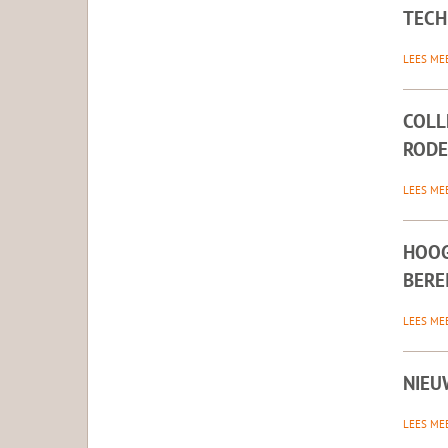
TECHN
LEES ME
COLL
RODE
LEES ME
HOOG
BERE
LEES ME
NIEU
LEES ME