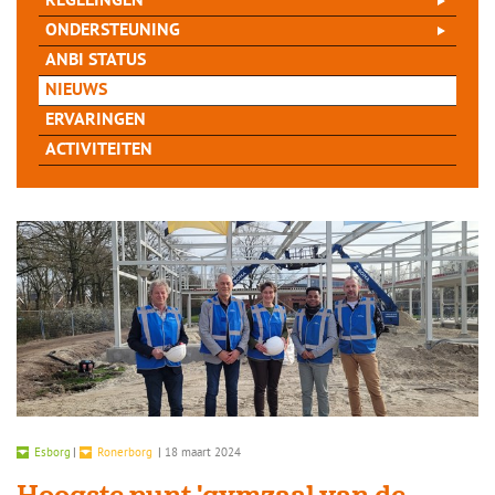
REGELINGEN
ONDERSTEUNING
ANBI STATUS
NIEUWS
ERVARINGEN
ACTIVITEITEN
Esborg
|
Ronerborg
|
18 maart 2024