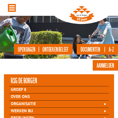
OPEN DAGEN | ONTDEK EN BELEEF
DOCUMENTEN | A-Z
AANMELDEN
rsg de Borgen
GROEP 8
OVER ONS
ORGANISATIE
WERKEN BIJ