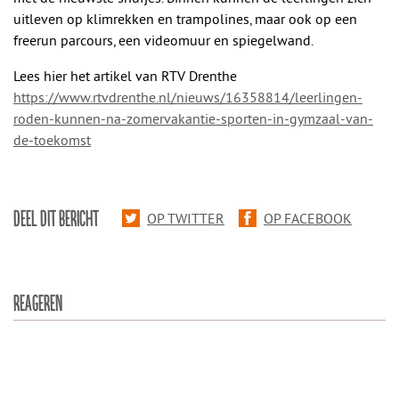
uitleven op klimrekken en trampolines, maar ook op een
freerun parcours, een videomuur en spiegelwand.
Lees hier het artikel van RTV Drenthe
https://www.rtvdrenthe.nl/nieuws/16358814/leerlingen-
roden-kunnen-na-zomervakantie-sporten-in-gymzaal-van-
de-toekomst
DEEL DIT BERICHT
OP TWITTER
OP FACEBOOK
REAGEREN