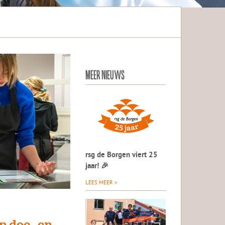
MEER NIEUWS
rsg de Borgen viert 25
jaar! 🎉
LEES MEER >
p doe- en