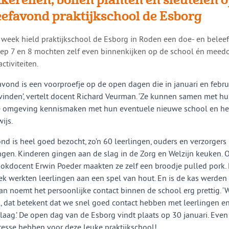
eefavond praktijkschool de Esborg
ge week hield praktijkschool de Esborg in Roden een doe- en belee
oep 7 en 8 mochten zelf even binnenkijken op de school én meedo
ctiviteiten.
avond is een voorproefje op de open dagen die in januari en febru
vinden’, vertelt docent Richard Veurman. ‘Ze kunnen samen met hu
e omgeving kennismaken met hun eventuele nieuwe school en he
ijs.
nd is heel goed bezocht, zo’n 60 leerlingen, ouders en verzorge
gen. Kinderen gingen aan de slag in de Zorg en Welzijn keuken. 
okdocent Erwin Poeder maakten ze zelf een broodje pulled pork. B
ek werkten leerlingen aan een spel van hout. En is de kas werden 
n noemt het persoonlijke contact binnen de school erg prettig. ‘W
, dat betekent dat we snel goed contact hebben met leerlingen e
r laag.’ De open dag van de Esborg vindt plaats op 30 januari. Eve
eresse hebben voor deze leuke praktijkschool!