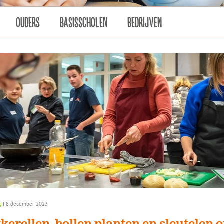
OUDERS
BASISSCHOLEN
BEDRIJVEN
g
|
8 december 2023
kerellen, bollen planten en sleutelen o