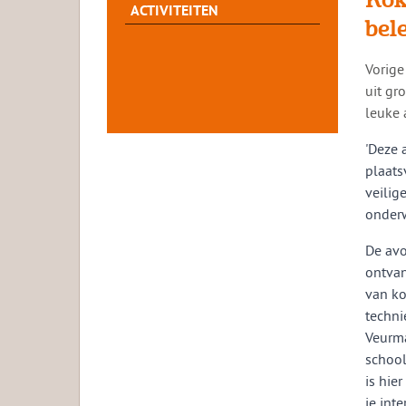
ACTIVITEITEN
bel
​​Vori
uit gr
leuke a
'Deze 
plaats
veilig
onderw
De avo
ontvan
van ko
techni
Veurma
school
is hie
je int