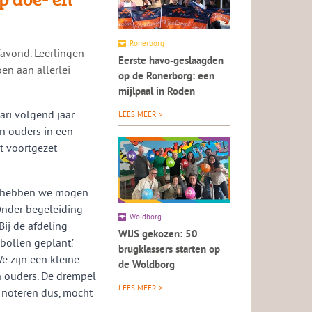
Ronerborg
favond. Leerlingen
Eerste havo-geslaagden
en aan allerlei
op de Ronerborg: een
mijlpaal in Roden
ari volgend jaar
LEES MEER >
n ouders in een
t voortgezet
rs hebben we mogen
Onder begeleiding
Woldborg
ij de afdeling
WIJS gekozen: 50
bollen geplant.’
brugklassers starten op
e zijn een kleine
de Woldborg
n ouders. De drempel
LEES MEER >
n noteren dus, mocht