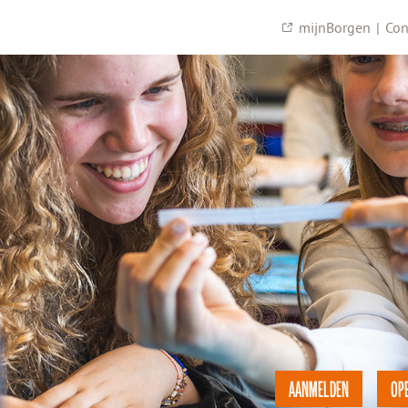
mijnBorgen
|
Con
AANMELDEN
OP