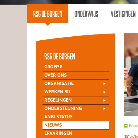
RSG DE BORGEN
ONDERWIJS
VESTIGINGEN
rsg de Borgen
GROEP 8
OVER ONS
ORGANISATIE
WERKEN BIJ
REGELINGEN
ONDERSTEUNING
ANBI STATUS
NIEUWS
Esbor
ERVARINGEN
Kok