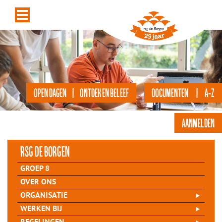
OPEN DAGEN | ONTDEK EN BELEEF
DOCUMENTEN | A-Z
AANMELDEN
rsg de Borgen
GROEP 8
OVER ONS
ORGANISATIE
WERKEN BIJ