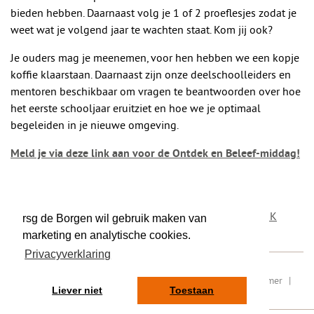
bieden hebben. Daarnaast volg je 1 of 2 proeflesjes zodat je
weet wat je volgend jaar te wachten staat. Kom jij ook?
Je ouders mag je meenemen, voor hen hebben we een kopje
koffie klaarstaan. Daarnaast zijn onze deelschoolleiders en
mentoren beschikbaar om vragen te beantwoorden over hoe
het eerste schooljaar eruitziet en hoe we je optimaal
begeleiden in je nieuwe omgeving.
Meld je via deze link aan voor de Ontdek en Beleef-middag!
DEEL DIT BERICHT
OP TWITTER
OP FACEBOOK
rsg de Borgen wil gebruik maken van
marketing en analytische cookies.
Privacyverklaring
RSIN/ fiscaal nummer: 8077.87.000
|
Sitemap
|
Disclaimer
|
Liever niet
Toestaan
Privacy
|
Contact