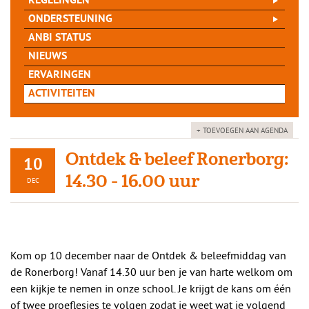
REGELINGEN
ONDERSTEUNING
ANBI STATUS
NIEUWS
ERVARINGEN
ACTIVITEITEN
+ TOEVOEGEN AAN AGENDA
Ontdek & beleef Ronerborg:
10
14.30 - 16.00 uur
DEC
Kom op 10 december naar de Ontdek & beleefmiddag van
de Ronerborg! Vanaf 14.30 uur ben je van harte welkom om
een kijkje te nemen in onze school. Je krijgt de kans om één
of twee proeflesjes te volgen zodat je weet wat je volgend