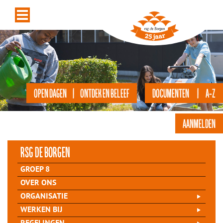
OPEN DAGEN | ONTDEK EN BELEEF
DOCUMENTEN | A-Z
AANMELDEN
rsg de Borgen
GROEP 8
OVER ONS
ORGANISATIE
WERKEN BIJ