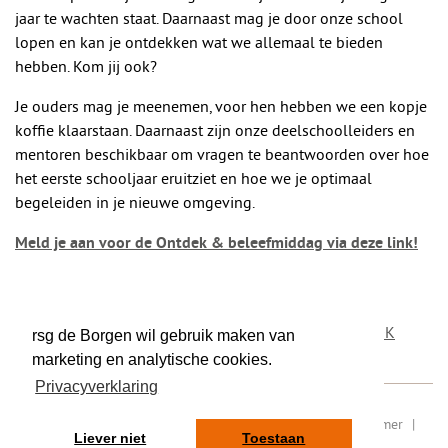
jaar te wachten staat. Daarnaast mag je door onze school
lopen en kan je ontdekken wat we allemaal te bieden
hebben. Kom jij ook?
Je ouders mag je meenemen, voor hen hebben we een kopje
koffie klaarstaan. Daarnaast zijn onze deelschoolleiders en
mentoren beschikbaar om vragen te beantwoorden over hoe
het eerste schooljaar eruitziet en hoe we je optimaal
begeleiden in je nieuwe omgeving.
Meld je aan voor de Ontdek & beleefmiddag via deze link!
DEEL DIT BERICHT
OP TWITTER
OP FACEBOOK
rsg de Borgen wil gebruik maken van
marketing en analytische cookies.
Privacyverklaring
RSIN/ fiscaal nummer: 8077.87.000
|
Sitemap
|
Disclaimer
|
Liever niet
Toestaan
Privacy
|
Contact