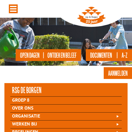
OPEN DAGEN | ONTDEK EN BELEEF
DOCUMENTEN | A-Z
AANMELDEN
rsg de Borgen
GROEP 8
OVER ONS
ORGANISATIE
WERKEN BIJ