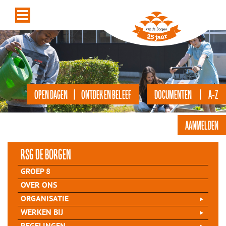
OPEN DAGEN | ONTDEK EN BELEEF
DOCUMENTEN | A-Z
AANMELDEN
rsg de Borgen
GROEP 8
OVER ONS
ORGANISATIE
WERKEN BIJ