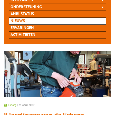
REGELINGEN
ONDERSTEUNING
ANBI STATUS
NIEUWS
ERVARINGEN
ACTIVITEITEN
Esborg
|
21 april 2022