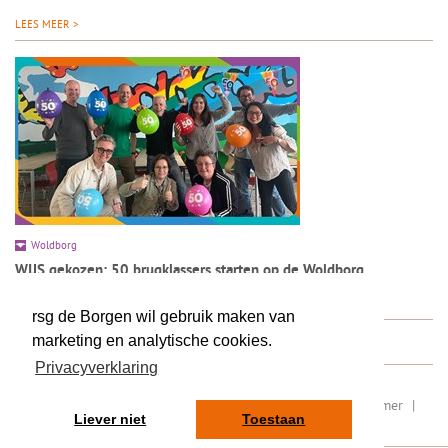
LEES MEER >
Woldborg
WIJS gekozen: 50 brugklassers starten op de Woldborg
LEES MEER >
rsg de Borgen wil gebruik maken van
marketing en analytische cookies.
Privacyverklaring
RSIN/ fiscaal nummer: 8077.87.000
|
Sitemap
|
Disclaimer
|
Liever niet
Toestaan
Privacy
|
Contact