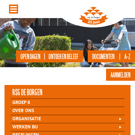
OPEN DAGEN | ONTDEK EN BELEEF
DOCUMENTEN | A-Z
AANMELDEN
rsg de Borgen
GROEP 8
OVER ONS
ORGANISATIE
WERKEN BIJ