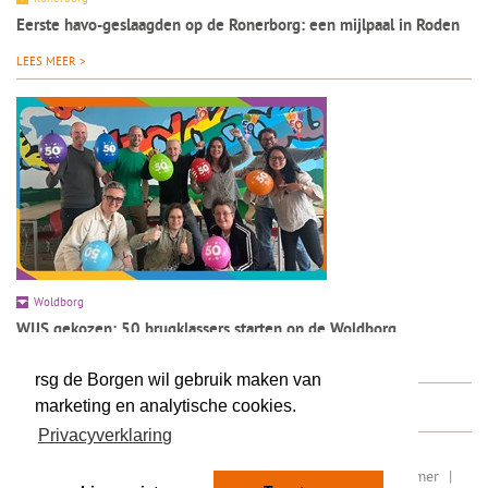
Eerste havo-geslaagden op de Ronerborg: een mijlpaal in Roden
LEES MEER >
Woldborg
WIJS gekozen: 50 brugklassers starten op de Woldborg
LEES MEER >
rsg de Borgen wil gebruik maken van
marketing en analytische cookies.
Privacyverklaring
RSIN/ fiscaal nummer: 8077.87.000
|
Sitemap
|
Disclaimer
|