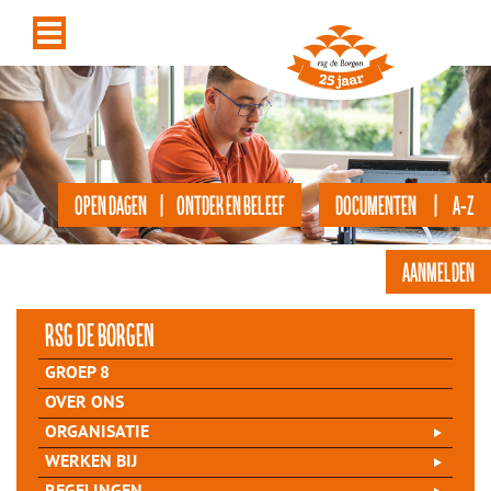
OPEN DAGEN | ONTDEK EN BELEEF
DOCUMENTEN | A-Z
AANMELDEN
rsg de Borgen
GROEP 8
OVER ONS
ORGANISATIE
WERKEN BIJ