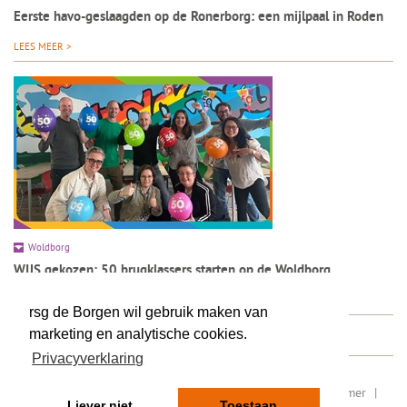
Eerste havo-geslaagden op de Ronerborg: een mijlpaal in Roden
LEES MEER >
Woldborg
WIJS gekozen: 50 brugklassers starten op de Woldborg
LEES MEER >
rsg de Borgen wil gebruik maken van
marketing en analytische cookies.
Privacyverklaring
RSIN/ fiscaal nummer: 8077.87.000
|
Sitemap
|
Disclaimer
|
Liever niet
Toestaan