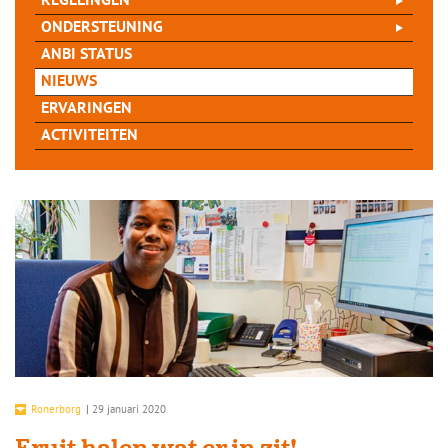
REGELINGEN
ONDERSTEUNING
ANBI STATUS
NIEUWS
ERVARINGEN
ACTIVITEITEN
Ronerborg
|
29 januari 2020