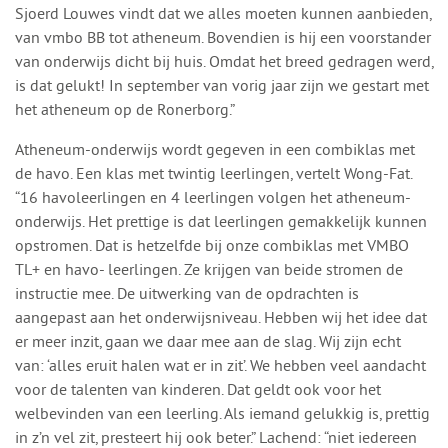
Sjoerd Louwes vindt dat we alles moeten kunnen aanbieden,
van vmbo BB tot atheneum. Bovendien is hij een voorstander
van onderwijs dicht bij huis. Omdat het breed gedragen werd,
is dat gelukt! In september van vorig jaar zijn we gestart met
het atheneum op de Ronerborg.”
Atheneum-onderwijs wordt gegeven in een combiklas met
de havo. Een klas met twintig leerlingen, vertelt Wong-Fat.
“16 havoleerlingen en 4 leerlingen volgen het atheneum-
onderwijs. Het prettige is dat leerlingen gemakkelijk kunnen
opstromen. Dat is hetzelfde bij onze combiklas met VMBO
TL+ en havo- leerlingen. Ze krijgen van beide stromen de
instructie mee. De uitwerking van de opdrachten is
aangepast aan het onderwijsniveau. Hebben wij het idee dat
er meer inzit, gaan we daar mee aan de slag. Wij zijn echt
van: ‘alles eruit halen wat er in zit’. We hebben veel aandacht
voor de talenten van kinderen. Dat geldt ook voor het
welbevinden van een leerling. Als iemand gelukkig is, prettig
in z’n vel zit, presteert hij ook beter.” Lachend: “niet iedereen