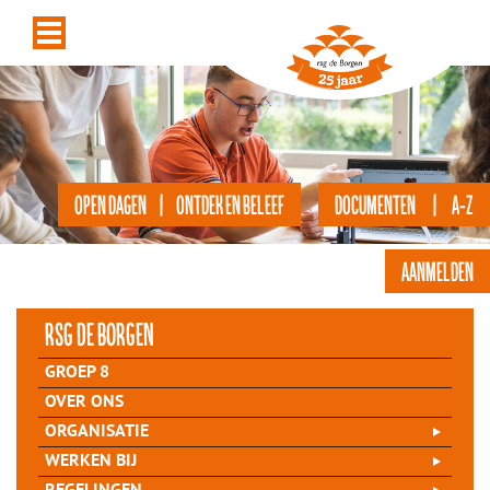
OPEN DAGEN | ONTDEK EN BELEEF
DOCUMENTEN | A-Z
AANMELDEN
rsg de Borgen
GROEP 8
OVER ONS
ORGANISATIE
WERKEN BIJ