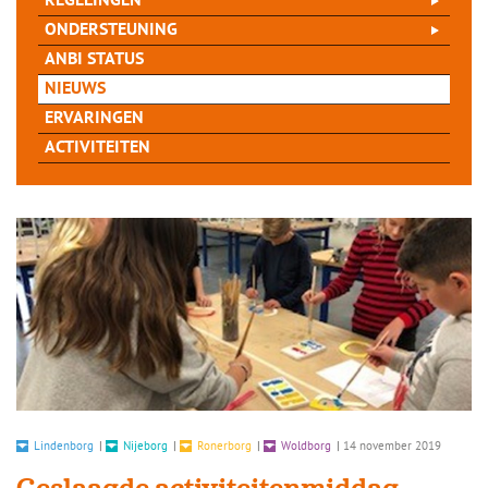
REGELINGEN
ONDERSTEUNING
ANBI STATUS
NIEUWS
ERVARINGEN
ACTIVITEITEN
Lindenborg
|
Nijeborg
|
Ronerborg
|
Woldborg
|
14 november 2019