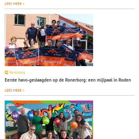
LEES MEER >
Ronerborg
Eerste havo-geslaagden op de Ronerborg: een mijlpaal in Roden
LEES MEER >