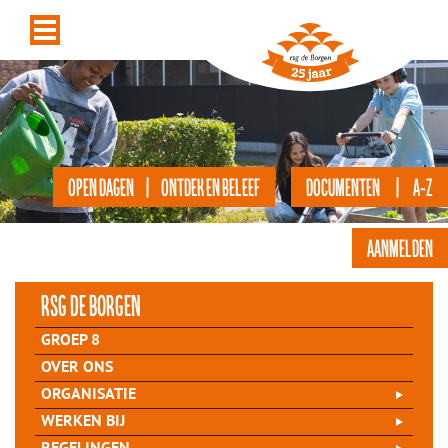
OPEN DAGEN | ONTDEK EN BELEEF
DOCUMENTEN | A-Z
AANMELDEN
rsg de Borgen
GROEP 8
OVER ONS
ORGANISATIE
WERKEN BIJ