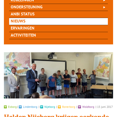
REGELINGEN
ONDERSTEUNING
ANBI STATUS
NIEUWS
ERVARINGEN
ACTIVITEITEN
Esborg
|
Lindenborg
|
Nijeborg
|
Ronerborg
|
Woldborg
|
15 juni 2017