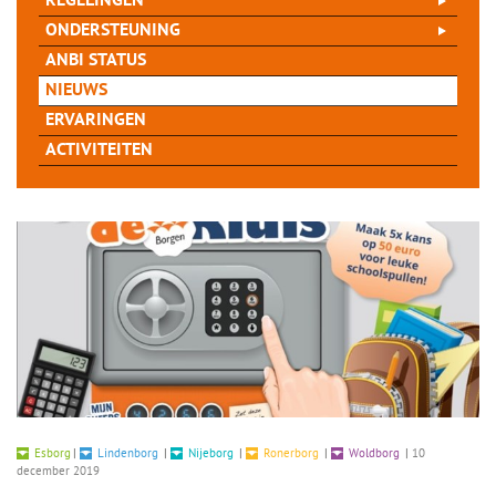
REGELINGEN
ONDERSTEUNING
ANBI STATUS
NIEUWS
ERVARINGEN
ACTIVITEITEN
Esborg
|
Lindenborg
|
Nijeborg
|
Ronerborg
|
Woldborg
|
10
december 2019