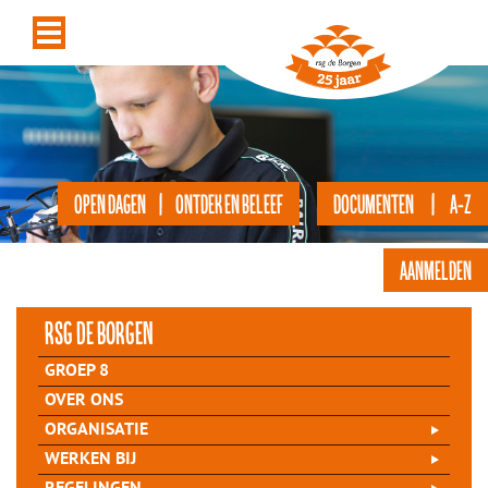
OPEN DAGEN | ONTDEK EN BELEEF
DOCUMENTEN | A-Z
AANMELDEN
rsg de Borgen
GROEP 8
OVER ONS
ORGANISATIE
WERKEN BIJ