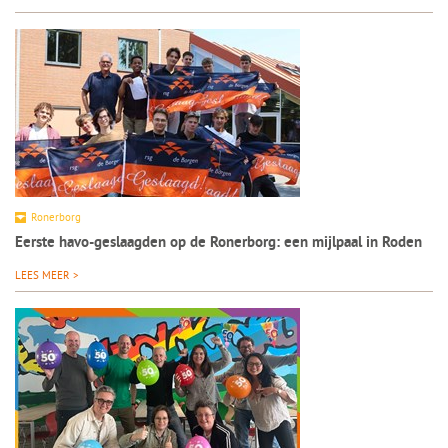
Ronerborg
Eerste havo-geslaagden op de Ronerborg: een mijlpaal in Roden
LEES MEER >