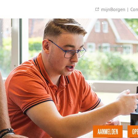
mijnBorgen
|
Con
AANMELDEN
OP