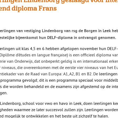
end diploma Frans
eerlingen van vestiging Lindenborg van rsg de Borgen in Leek he
estelijke bijeenkomst hun DELF-diploma in ontvangst genomen.
eerlingen uit klas 4,5 en 6 hebben afgelopen november hun DE
Diplôme d'études en langue française) is een officieel diploma
va
erie
van
Onderwijs, dat onbeperkt geldig is en internationaal erke
er niveaus, die overeenkomen met de eerste vier niveaus
van
het E
ntiekader
van
de Raad
van
Europa: A1, A2, B1 en B2. De
leerlingen
-programma gevolgd; dit is een programma speciaal voor middelba
s die worden behandeld en de examens zijn afgestemd op de int
ngen.
Lindenborg, school voor vwo en havo in Leek, doen leerlingen ken
gheden waarmee ze later succesvol zullen zijn. Leerlingen worde
ed mogelijk te ontwikkelen en het beste uit zichzelf te halen.