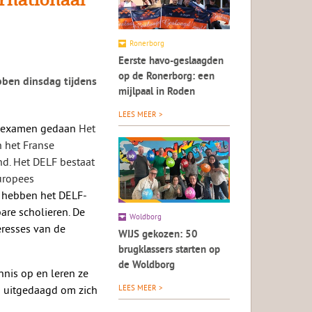
Ronerborg
Eerste havo-geslaagden
op de Ronerborg: een
bben dinsdag tijdens
mijlpaal in Roden
LEES MEER >
LF-examen gedaan
Het
n
het Franse
nd. Het DELF bestaat
uropees
 hebben het DELF-
re scholieren. De
Woldborg
eresses
van
de
WIJS gekozen: 50
brugklassers starten op
de Woldborg
nis op en leren ze
n uitgedaagd om zich
LEES MEER >