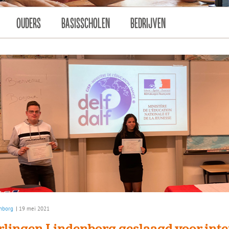
OUDERS
BASISSCHOLEN
BEDRIJVEN
nborg
|
19 mei 2021
rlingen Lindenborg geslaagd voor inte