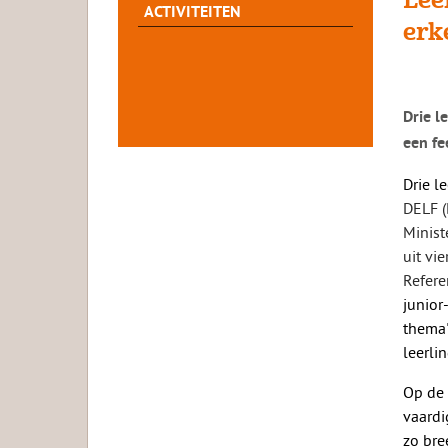
ACTIVITEITEN
erk
Drie l
een fe
Drie l
DELF (
Minist
uit vi
Refere
junior
thema'
leerli
Op de 
vaardi
zo bre