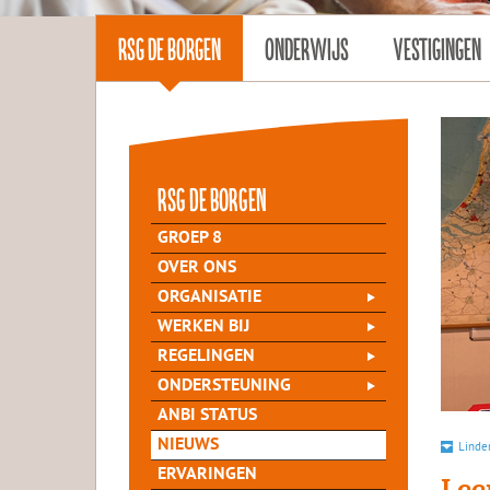
RSG DE BORGEN
ONDERWIJS
VESTIGINGEN
rsg de Borgen
GROEP 8
OVER ONS
ORGANISATIE
WERKEN BIJ
REGELINGEN
ONDERSTEUNING
ANBI STATUS
NIEUWS
Linde
ERVARINGEN
Lee