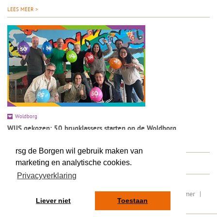
LEES MEER >
Woldborg
WIJS gekozen: 50 brugklassers starten op de Woldborg
LEES MEER >
rsg de Borgen wil gebruik maken van
marketing en analytische cookies.
Privacyverklaring
RSIN/ fiscaal nummer: 8077.87.000
|
Sitemap
|
Disclaimer
|
Liever niet
Toestaan
Privacy
|
Contact