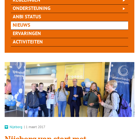
REGELINGEN
ONDERSTEUNING
ANBI STATUS
NIEUWS
ERVARINGEN
ACTIVITEITEN
Nijeborg
|
1 maart 2017