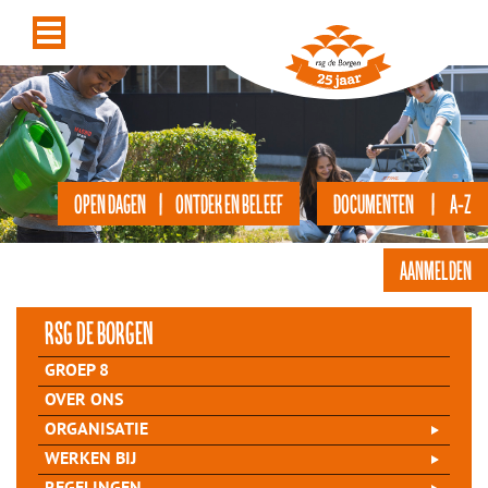
OPEN DAGEN | ONTDEK EN BELEEF
DOCUMENTEN | A-Z
AANMELDEN
rsg de Borgen
GROEP 8
OVER ONS
ORGANISATIE
WERKEN BIJ