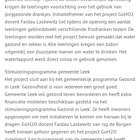
krijgen de leerlingen voorlichting over het gebruik van
(on)gezonde drankjes. Initiatiefnemer van het project GoHO2
docent Fardau Laskewitz liet tijdens de opening een aantal
leerlingen geblinddoekt verschillende frisdranken testen. De
leerlingen worden met het project bewust gemaakt dat water
gezond en lekker is. Alle leerlingen kregen een bidon
uitgereikt, een duurzame manier om water te drinken. Het
watertappunt werd direct volop in gebruik genomen.
Stimuleringsprogramma gemeente Leek
Het project sluit aan bij het gemeentelijk programma ‘Gezond
in Leek’. Gezondheid is voor iedereen een groot goed.
Gemeente Leek wil gezond leven bevorderen en heeft extra
financiële middelen beschikbaar gesteld via het
stimuleringsprogramma ‘Gezond in Leek'. Ze heeft inwoners
opgeroepen om met initiatieven te komen om hieraan bij te
dragen. GoH2O docent Fardau Laskewitz van rsg de Borgen
heeft hieraan gehoor gegeven en het project GoH2O
ingediend. Een burgerpanel van de gemeente Leek heeft