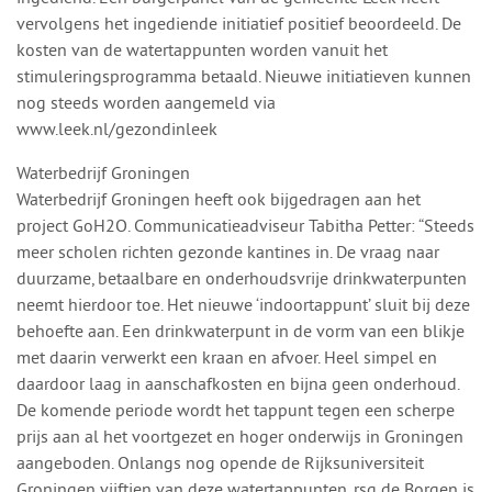
vervolgens het ingediende initiatief positief beoordeeld. De
kosten van de watertappunten worden vanuit het
stimuleringsprogramma betaald. Nieuwe initiatieven kunnen
nog steeds worden aangemeld via
www.leek.nl/gezondinleek
Waterbedrijf Groningen
Waterbedrijf Groningen heeft ook bijgedragen aan het
project GoH2O. Communicatieadviseur Tabitha Petter: “Steeds
meer scholen richten gezonde kantines in. De vraag naar
duurzame, betaalbare en onderhoudsvrije drinkwaterpunten
neemt hierdoor toe. Het nieuwe ‘indoortappunt’ sluit bij deze
behoefte aan. Een drinkwaterpunt in de vorm van een blikje
met daarin verwerkt een kraan en afvoer. Heel simpel en
daardoor laag in aanschafkosten en bijna geen onderhoud.
De komende periode wordt het tappunt tegen een scherpe
prijs aan al het voortgezet en hoger onderwijs in Groningen
aangeboden. Onlangs nog opende de Rijksuniversiteit
Groningen vijftien van deze watertappunten. rsg de Borgen is