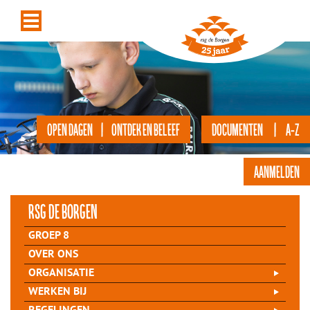
OPEN DAGEN | ONTDEK EN BELEEF
DOCUMENTEN | A-Z
AANMELDEN
rsg de Borgen
GROEP 8
OVER ONS
ORGANISATIE
WERKEN BIJ