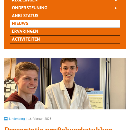
REGELINGEN
ONDERSTEUNING
ANBI STATUS
NIEUWS
ERVARINGEN
ACTIVITEITEN
Lindenborg
|
16 februari 2023