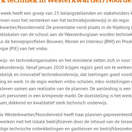
ge week heeft een groep van 25 belangstellenden en stakeholder
nnen voor het versterken van het techniek(onderwijs) in de regio
kwartier/Noordenveld. De presentatie vond plaats in de Nijeborg i
eklokalen van de school aan de Waezenburglaan worden technie
.a. de beroepsprofielen Bouwen, Wonen en Interieur (BWI) en Produ
rgie (PIE) van het vmbo.
ijs- en techniekorganisaties en het ministerie zetten zich in voor 
ekonderwijs. Vanaf januari 2020 krijgen regio’s geld om te werken 
kkelijk en innovatief techniekonderwijs, dat leerlingen goed voor
ing en werk. In de regio werken vmbo-scholen, mbo-instellingen 
fsleven samen aan realisatie van de plannen. De aanleiding is een
sch personeel in een krimpende markt. De doelstelling is het wer
am, dekkend en kwalitatief sterk technisch onderwijs.
io Westerkwartier/Noordenveld heeft haar plannen gepresenteerd.
erken met het lokale bedrijfsleven door de inhoud van de lesse
dige technische ontwikkelingen en gastlessen en bedrijfsbezoeke