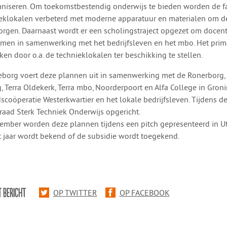
aniseren. Om toekomstbestendig onderwijs te bieden worden de fac
eklokalen verbeterd met moderne apparatuur en materialen om de
rgen. Daarnaast wordt er een scholingstraject opgezet om docent
en in samenwerking met het bedrijfsleven en het mbo. Het prima
ken door o.a. de technieklokalen ter beschikking te stellen.
eborg voert deze plannen uit in samenwerking met de Ronerborg,
, Terra Oldekerk, Terra mbo, Noorderpoort en Alfa College in Gron
scoöperatie Westerkwartier en het lokale bedrijfsleven. Tijdens d
raad Sterk Techniek Onderwijs opgericht.
ember worden deze plannen tijdens een pitch gepresenteerd in Utr
t jaar wordt bekend of de subsidie wordt toegekend.
T BERICHT
OP TWITTER
OP FACEBOOK