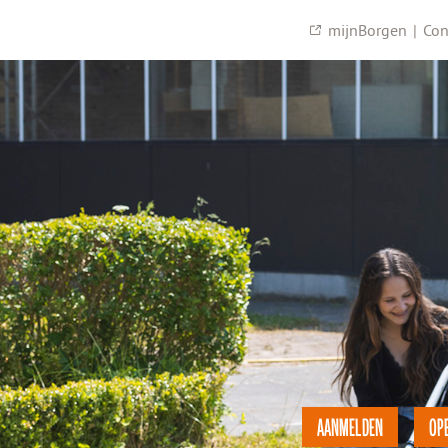
mijnBorgen
|
Con
AANMELDEN
OP