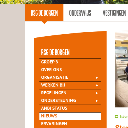
RSG DE BORGEN
ONDERWIJS
VESTIGINGEN
rsg de Borgen
GROEP 8
OVER ONS
ORGANISATIE
WERKEN BIJ
REGELINGEN
ONDERSTEUNING
ANBI STATUS
NIEUWS
Esbor
ERVARINGEN
Ste