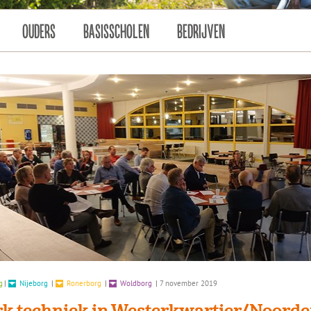
OUDERS
BASISSCHOLEN
BEDRIJVEN
g
|
Nijeborg
|
Ronerborg
|
Woldborg
|
7 november 2019
rk techniek in Westerkwartier/Noorde