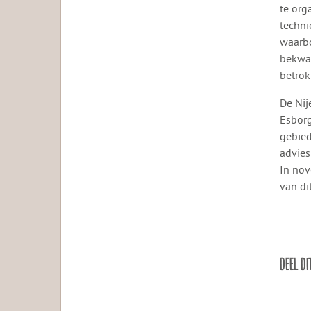
te org
techni
waarbo
bekwam
betrok
De Nij
Esborg
gebied
advies
In nov
van di
DEEL DI