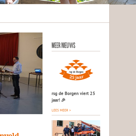
MEER NIEUWS
rsg de Borgen viert 25
jaar! 🎉
LEES MEER >
nveld