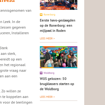
s kennisgenomen van
Ronerborg
Eerste havo-geslaagden
n Leek. In de
op de Ronerborg: een
klessen gegeven
mijlpaal in Roden
ceren, Installeren
LEES MEER >
Sterk
aan sterk,
bereidt op een
en het regionaal
 grote vraag naar
Woldborg
ken aan een
WIJS gekozen: 50
brugklassers starten op
de Woldborg
 Zo willen ze
n te koppelen aan
LEES MEER >
n voor de leerlingen