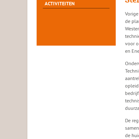
ACTIVITEITEN
​​Vori
de pla
Wester
techni
voor o
en Ene
Onderw
Techni
aantre
opleid
bedrij
techni
duurza
De reg
samenw
de hui